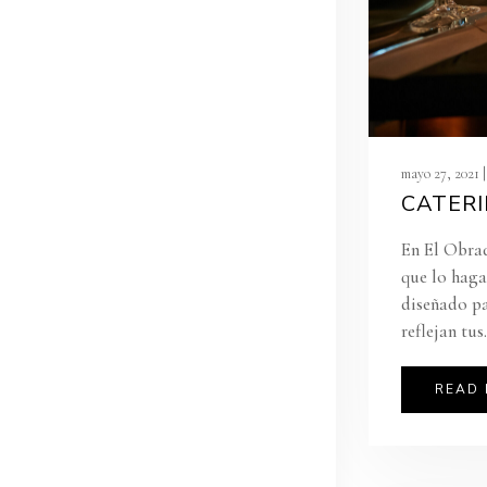
mayo 27, 2021 |
CATERI
En El Obrad
que lo haga
diseñado pa
reflejan tus.
READ