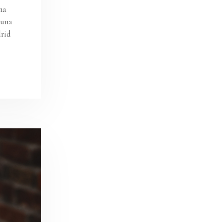
na
 una
drid