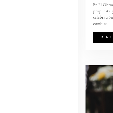
En El Obrad
propuesta g
celebración
combina...
READ