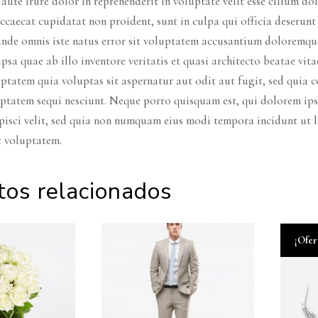
aute irure dolor in reprehenderit in voluptate velit esse cillum dol
ccaecat cupidatat non proident, sunt in culpa qui officia deserunt
 unde omnis iste natus error sit voluptatem accusantium doloremq
psa quae ab illo inventore veritatis et quasi architecto beatae vi
ptatem quia voluptas sit aspernatur aut odit aut fugit, sed quia
uptatem sequi nesciunt. Neque porro quisquam est, qui dolorem ips
ipisci velit, sed quia non numquam eius modi tempora incidunt ut
t voluptatem.
tos relacionados
¡Ofer