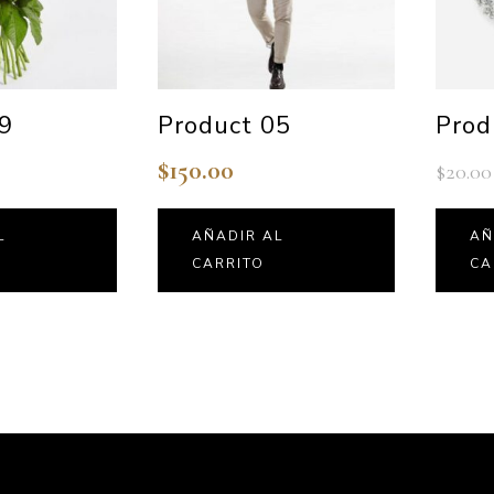
09
Product 05
Prod
$
150.00
$
20.00
L
AÑADIR AL
AÑ
CARRITO
CA