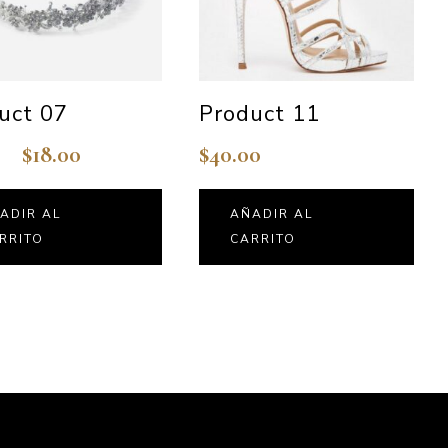
uct 07
Product 11
$
18.00
$
40.00
ADIR AL
AÑADIR AL
RRITO
CARRITO