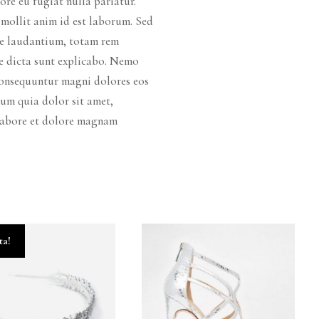
ore eu fugiat nulla pariatur.
 mollit anim id est laborum. Sed
ue laudantium, totam rem
tae dicta sunt explicabo. Nemo
 consequuntur magni dolores eos
um quia dolor sit amet,
 labore et dolore magnam
ta!