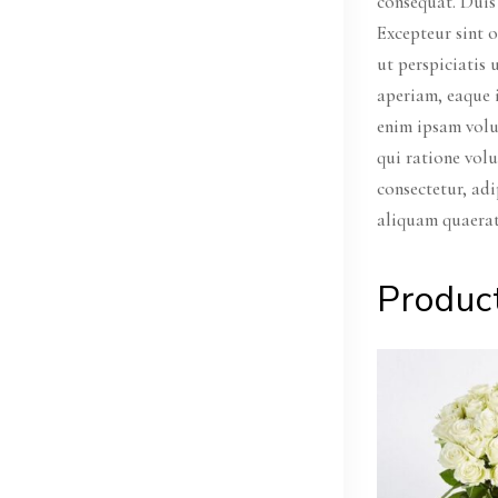
consequat. Duis 
Excepteur sint o
ut perspiciatis
aperiam, eaque i
enim ipsam volu
qui ratione vol
consectetur, ad
aliquam quaera
Produc