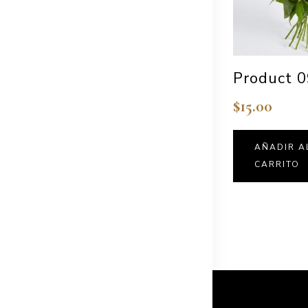
Product 
$
15.00
AÑADIR A
CARRITO